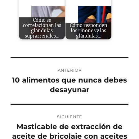
Cómo se
correlacionan las
Cómo responden
glándulas
los riñones y las
suprarrenales…
glándulas…
Navegación
ANTERIOR
de
10 alimentos que nunca debes
Entrada
anterior:
desayunar
entradas
SIGUIENTE
Masticable de extracción de
Entrada
siguiente:
aceite de bricolaje con aceites