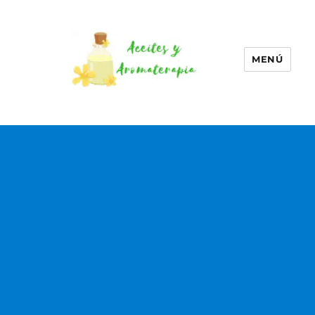
MENÚ
Aceites esenciales –
Aromaterapia