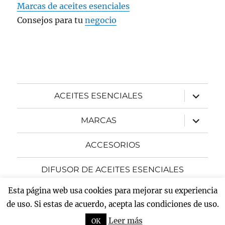
Marcas de aceites esenciales
Consejos para tu
negocio
expande
ACEITES ESENCIALES
el
menú
inferior
expande
MARCAS
el
menú
inferior
ACCESORIOS
DIFUSOR DE ACEITES ESENCIALES
Esta página web usa cookies para mejorar su experiencia
expande
BLOG
el
de uso. Si estas de acuerdo, acepta las condiciones de uso.
menú
inferior
Leer más
OK