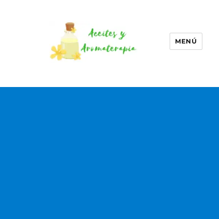
MENÚ
Aceites esenciales –
Aromaterapia