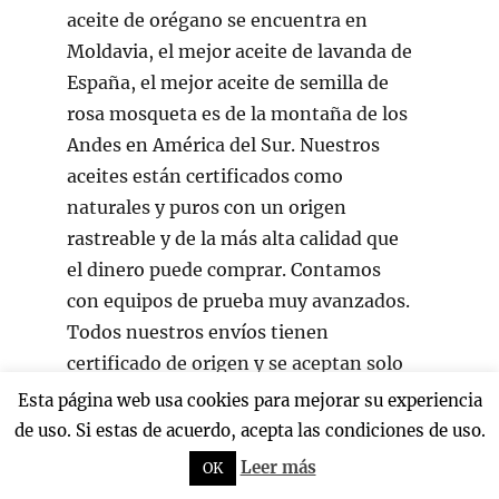
aceite de orégano se encuentra en
Moldavia, el mejor aceite de lavanda de
España, el mejor aceite de semilla de
rosa mosqueta es de la montaña de los
Andes en América del Sur. Nuestros
aceites están certificados como
naturales y puros con un origen
rastreable y de la más alta calidad que
el dinero puede comprar. Contamos
con equipos de prueba muy avanzados.
Todos nuestros envíos tienen
certificado de origen y se aceptan solo
después de rigurosas pruebas de
Esta página web usa cookies para mejorar su experiencia
pureza. También somos fabricantes
de uso. Si estas de acuerdo, acepta las condiciones de uso.
líderes en su clase de una de las
Leer más
OK
mejores gamas de productos naturales