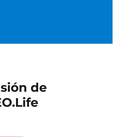
usión de
EO.Life