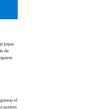
ir joyas
lo de
cuparse
 gotear el
s aceites