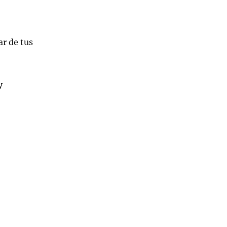
ar de tus
y
o