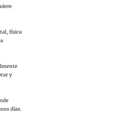
uiere
l, física
ma
ralmente
tar y
ande
nos días.