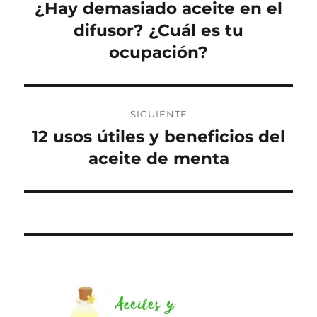
de
¿Hay demasiado aceite en el
Entrada
anterior:
difusor? ¿Cuál es tu
entradas
ocupación?
SIGUIENTE
12 usos útiles y beneficios del
Entrada
siguiente:
aceite de menta