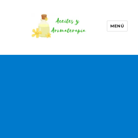
MENÚ
Aceites esenciales –
Aromaterapia