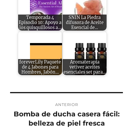
Temporada 4
SNIN La Piedra
Episodio 10: Apoyo a
difusora de Aceite
los quisquillosos a…
Esencial de…
foreverLily Paquete
Aromaterapia
de 4 Jabones para
vetiver aceites
Hombres, Jabón…
esenciales set para…
Navegación
ANTERIOR
de
Bomba de ducha casera fácil:
Entrada
anterior:
belleza de piel fresca
entradas