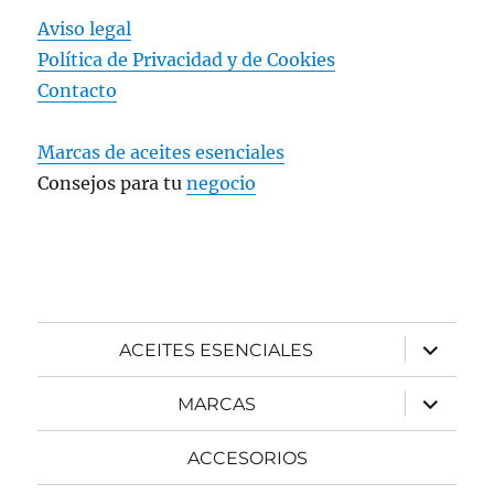
Aviso legal
Política de Privacidad y
de Cookies
Contacto
Marcas de aceites esenciales
Consejos para tu
negocio
expande
ACEITES ESENCIALES
el
menú
inferior
expande
MARCAS
el
menú
inferior
ACCESORIOS