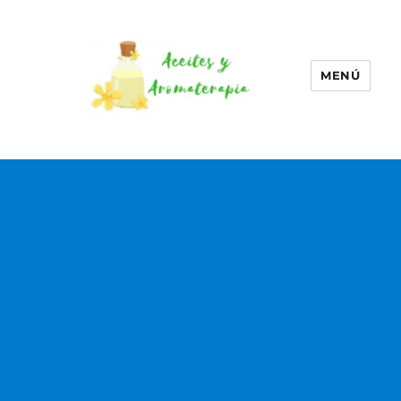
MENÚ
Aceites esenciales –
Aromaterapia