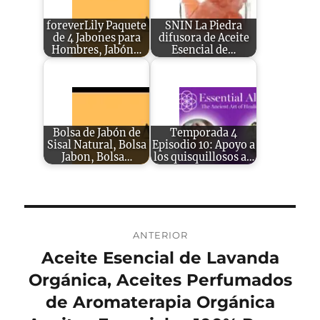
foreverLily Paquete
SNIN La Piedra
de 4 Jabones para
difusora de Aceite
Hombres, Jabón…
Esencial de…
Bolsa de Jabón de
Temporada 4
Sisal Natural, Bolsa
Episodio 10: Apoyo a
Jabon, Bolsa…
los quisquillosos a…
Navegación
ANTERIOR
de
Aceite Esencial de Lavanda
Entrada
anterior:
Orgánica, Aceites Perfumados
entradas
de Aromaterapia Orgánica