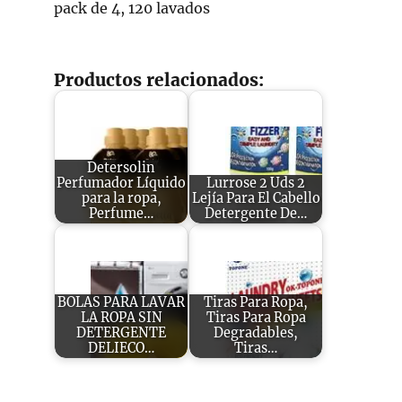
pack de 4, 120 lavados
Productos relacionados:
Detersolin
Perfumador Líquido
Lurrose 2 Uds 2
para la ropa,
Lejía Para El Cabello
Perfume…
Detergente De…
BOLAS PARA LAVAR
Tiras Para Ropa,
LA ROPA SIN
Tiras Para Ropa
DETERGENTE
Degradables,
DELIECO…
Tiras…