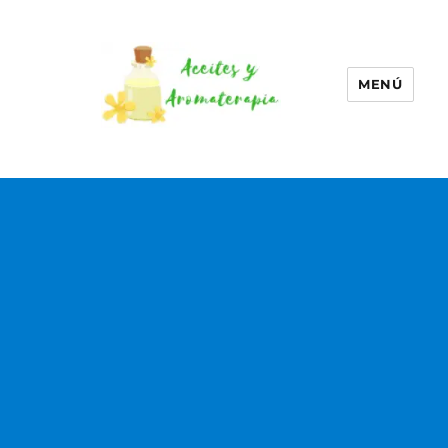
MENÚ
Aceites esenciales –
Aromaterapia