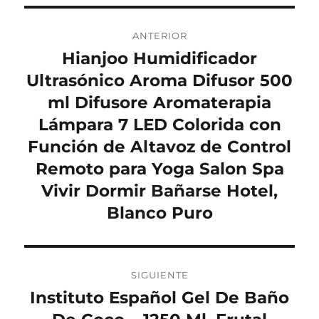
Navegación
ANTERIOR
de
Hianjoo Humidificador
Entrada
anterior:
Ultrasónico Aroma Difusor 500
entradas
ml Difusore Aromaterapia
Lámpara 7 LED Colorida con
Función de Altavoz de Control
Remoto para Yoga Salon Spa
Vivir Dormir Bañarse Hotel,
Blanco Puro
SIGUIENTE
Instituto Español Gel De Baño
Entrada
siguiente: