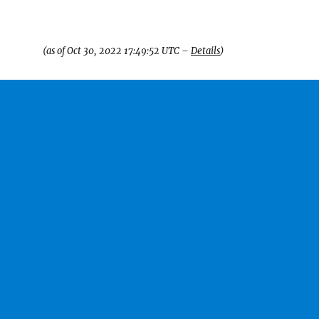
2,40 €
(as of Oct 30, 2022 17:49:52 UTC –
Details
)