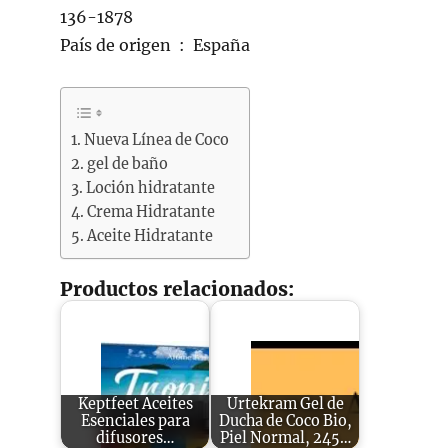
136-1878
País de origen ‏ : ‎ España
Nueva Línea de Coco
gel de baño
Loción hidratante
Crema Hidratante
Aceite Hidratante
Productos relacionados:
Keptfeet Aceites
Urtekram Gel de
Esenciales para
Ducha de Coco Bio,
difusores…
Piel Normal, 245…