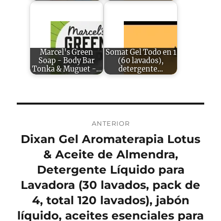
Marcel's Green
Somat Gel Todo en 1
Soap - Body Bar
(60 lavados),
Tonka & Muguet -…
detergente…
Navegación
ANTERIOR
de
Dixan Gel Aromaterapia Lotus
Entrada
anterior:
& Aceite de Almendra,
entradas
Detergente Líquido para
Lavadora (30 lavados, pack de
4, total 120 lavados), jabón
líquido, aceites esenciales para