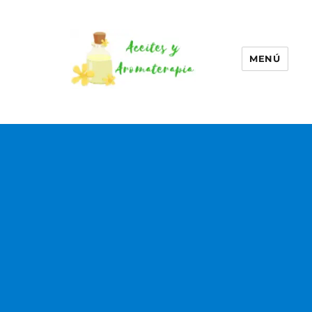
MENÚ
Aceites esenciales –
Aromaterapia