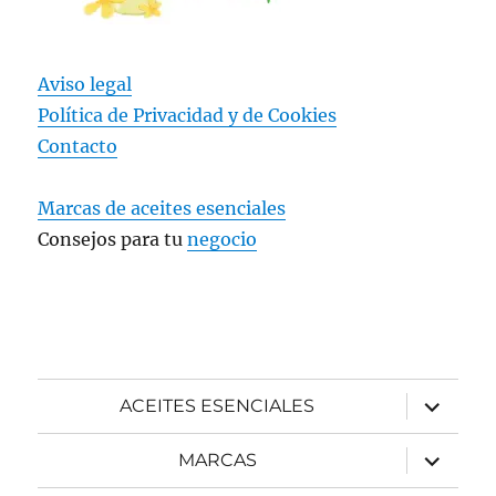
Aviso legal
Política de Privacidad y
de Cookies
Contacto
Marcas de aceites esenciales
Consejos para tu
negocio
expande
ACEITES ESENCIALES
el
menú
inferior
expande
MARCAS
el
menú