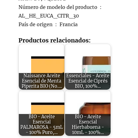
Número de modelo del producto ‏ : ‎
AL_HE_EUCA_CITR_30
País de origen ‏ : ‎ Francia
Productos relacionados:
Naissance Aceite
Essenciales - Aceite
Esencial de Menta
Esencial de Ciprés
Piperita BIO (No.…
BIO, 100%…
BIO - Aceite
BIO - Aceite
Esencial
Esencial
PALMAROSA - 5mL
Hierbabuena -
- 100% Puro,…
10mL - 100%…