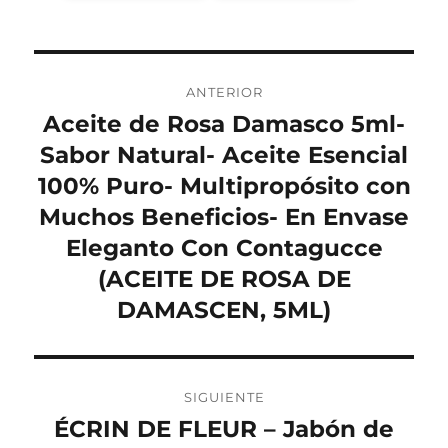
Navegación
ANTERIOR
de
Aceite de Rosa Damasco 5ml-
Entrada
anterior:
Sabor Natural- Aceite Esencial
entradas
100% Puro- Multipropósito con
Muchos Beneficios- En Envase
Eleganto Con Contagucce
(ACEITE DE ROSA DE
DAMASCEN, 5ML)
SIGUIENTE
ÉCRIN DE FLEUR – Jabón de
Entrada