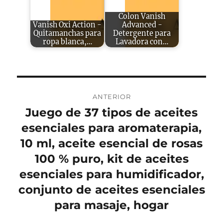
Colon Vanish
Vanish Oxi Action -
Advanced -
Quitamanchas para
Detergente para
ropa blanca,…
Lavadora con…
Navegación
ANTERIOR
de
Juego de 37 tipos de aceites
Entrada
anterior:
esenciales para aromaterapia,
entradas
10 ml, aceite esencial de rosas
100 % puro, kit de aceites
esenciales para humidificador,
conjunto de aceites esenciales
para masaje, hogar