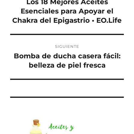
Los 18 Mejores Aceites
Entrada
anterior:
Esenciales para Apoyar el
entradas
Chakra del Epigastrio • EO.Life
SIGUIENTE
Bomba de ducha casera fácil:
Entrada
siguiente:
belleza de piel fresca