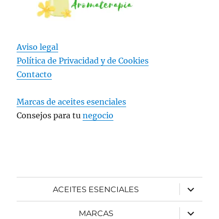
Aviso legal
Política de Privacidad y
de Cookies
Contacto
Marcas de aceites esenciales
Consejos para tu
negocio
expande
ACEITES ESENCIALES
el
menú
inferior
expande
MARCAS
el