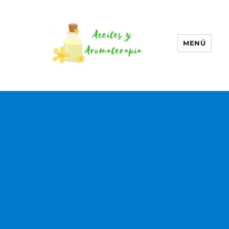
MENÚ
Aceites esenciales –
Aromaterapia