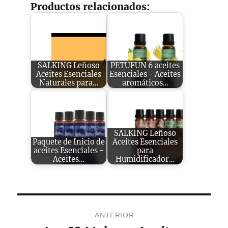
Productos relacionados:
SALKING Leñoso
PETUFUN 6 aceites
Aceites Esenciales
Esenciales - Aceites
Naturales para…
aromáticos…
SALKING Leñoso
Paquete de Inicio de
Aceites Esenciales
aceites Esenciales -
para
Aceites…
Humidificador…
Navegación
ANTERIOR
de