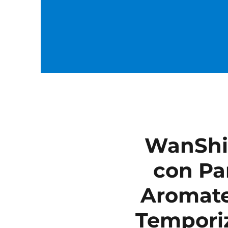
WanShi
con Pa
Aromater
Temporiz