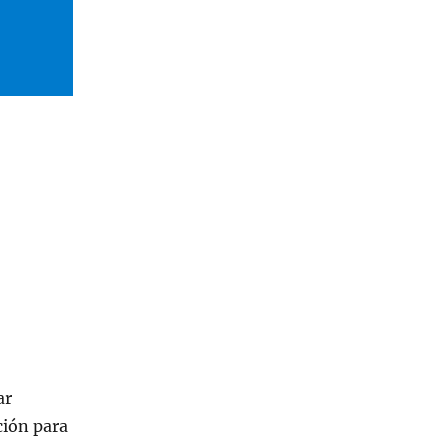
ar
ción para