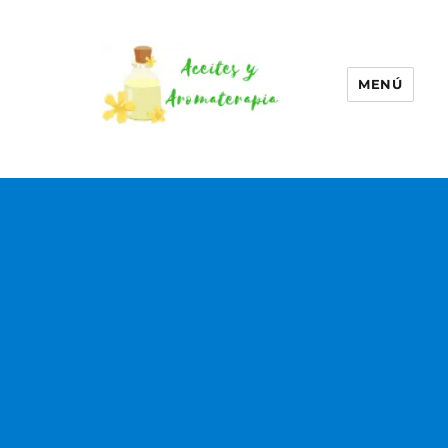
MENÚ
Aceites esenciales –
Aromaterapia