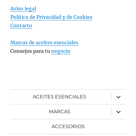
Aviso legal
Política de Privacidad y
de Cookies
Contacto
Marcas de aceites esenciales
Consejos para tu
negocio
expande
ACEITES ESENCIALES
el
menú
inferior
expande
MARCAS
el
menú
inferior
ACCESORIOS