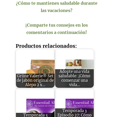
¿Cómo te mantienes saludable durante
las vacaciones?
¡Comparte tus consejos en los
comentarios a continuación!
Productos relacionados:
Adopte una vida
Grüne Valerie® Set
saludable: ¡Cómo
de jabón original de
comenzar una
Alepo 2 x…
vida…
Temporada 3
Temporada 3
Episodio 27: Cómo