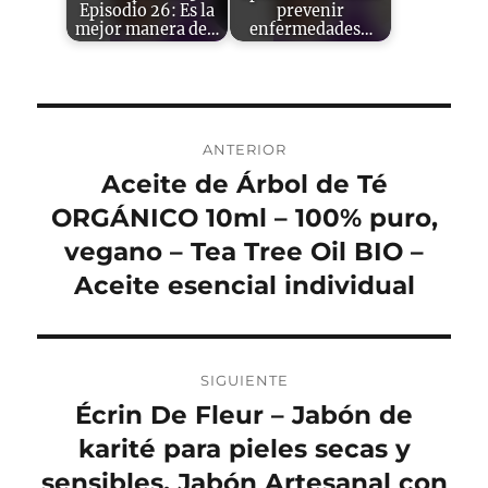
Episodio 26: Es la
prevenir
mejor manera de…
enfermedades…
Navegación
ANTERIOR
de
Aceite de Árbol de Té
Entrada
anterior:
ORGÁNICO 10ml – 100% puro,
entradas
vegano – Tea Tree Oil BIO –
Aceite esencial individual
SIGUIENTE
Écrin De Fleur – Jabón de
Entrada
siguiente:
karité para pieles secas y
sensibles, Jabón Artesanal con