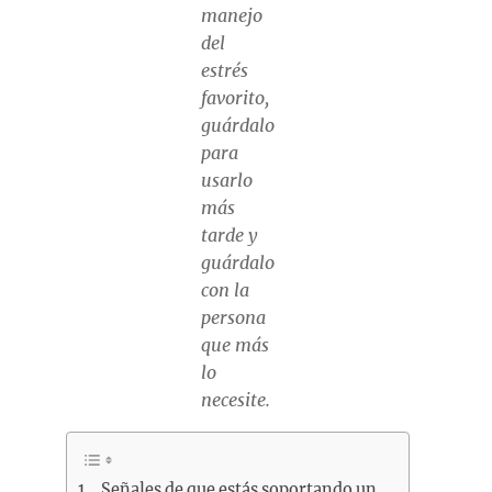
manejo
del
estrés
favorito,
guárdalo
para
usarlo
más
tarde y
guárdalo
con la
persona
que más
lo
necesite.
Señales de que estás soportando un