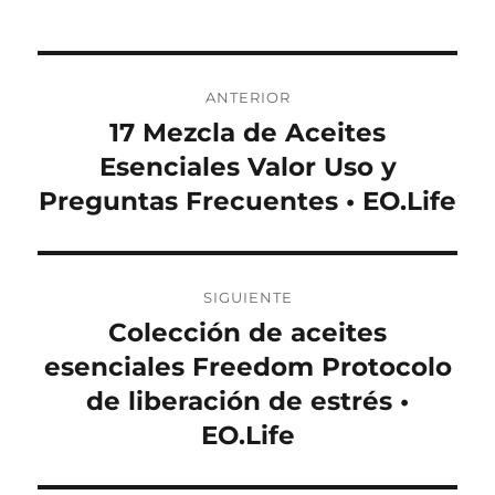
Navegación
ANTERIOR
de
17 Mezcla de Aceites
Entrada
anterior:
Esenciales Valor Uso y
entradas
Preguntas Frecuentes • EO.Life
SIGUIENTE
Colección de aceites
Entrada
siguiente:
esenciales Freedom Protocolo
de liberación de estrés •
EO.Life