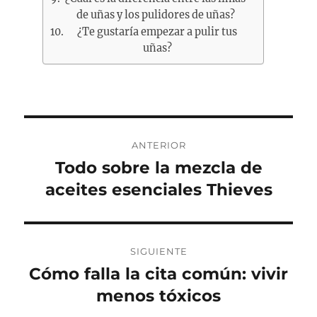
de uñas y los pulidores de uñas?
¿Te gustaría empezar a pulir tus
uñas?
Navegación
ANTERIOR
de
Todo sobre la mezcla de
Entrada
anterior:
aceites esenciales Thieves
entradas
SIGUIENTE
Cómo falla la cita común: vivir
Entrada
siguiente:
menos tóxicos