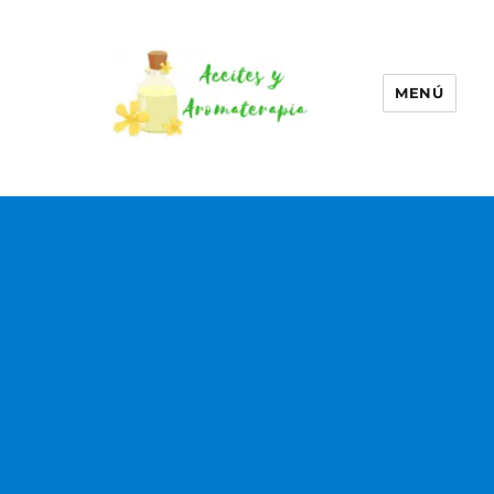
MENÚ
Aceites esenciales –
Aromaterapia