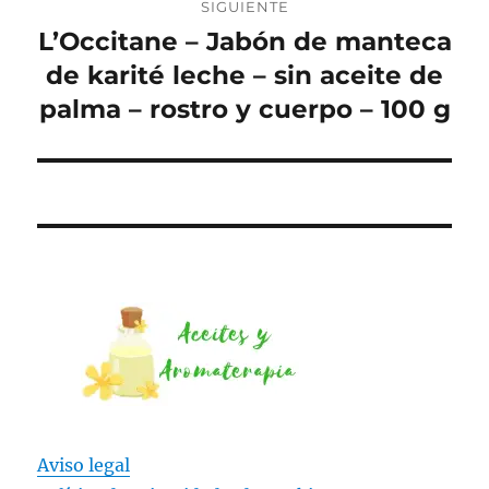
SIGUIENTE
L’Occitane – Jabón de manteca
Entrada
siguiente:
de karité leche – sin aceite de
palma – rostro y cuerpo – 100 g
Aviso legal