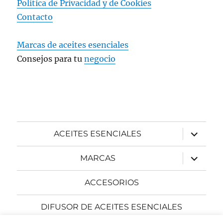
Política de Privacidad y
de Cookies
Contacto
Marcas de aceites esenciales
Consejos para tu
negocio
expande
ACEITES ESENCIALES
el
menú
inferior
expande
MARCAS
el
menú
inferior
ACCESORIOS
DIFUSOR DE ACEITES ESENCIALES