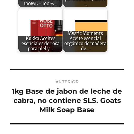
100ML - 100%…
…
Mystic Moments
Kukka Aceites
Aceite esencial
esenciales de rosa
orgánico de madera
para piel y…
de…
Navegación
ANTERIOR
de
1kg Base de jabon de leche de
Entrada
anterior:
cabra, no contiene SLS. Goats
entradas
Milk Soap Base