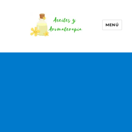
MENÚ
Aceites esenciales –
Aromaterapia