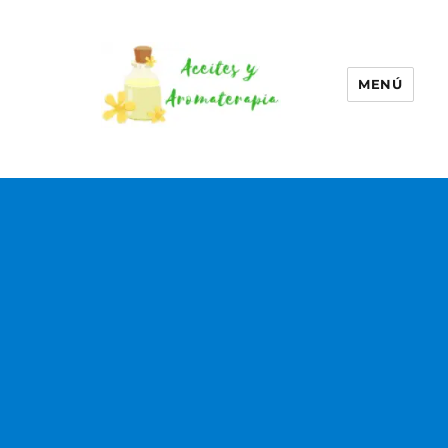
MENÚ
Aceites esenciales –
Aromaterapia