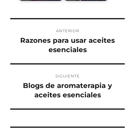
Navegación
ANTERIOR
de
Razones para usar aceites
Entrada
anterior:
esenciales
entradas
SIGUIENTE
Blogs de aromaterapia y
Entrada
siguiente:
aceites esenciales