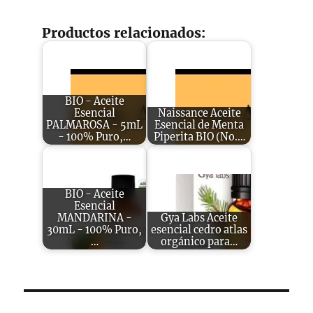
Productos relacionados:
BIO - Aceite
Esencial
Naissance Aceite
PALMAROSA - 5mL
Esencial de Menta
- 100% Puro,…
Piperita BIO (No.…
BIO - Aceite
Esencial
MANDARINA -
Gya Labs Aceite
30mL - 100% Puro,
esencial cedro atlas
…
orgánico para…
Navegación