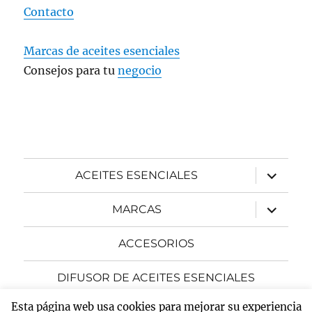
Contacto
Marcas de aceites esenciales
Consejos para tu
negocio
expande
ACEITES ESENCIALES
el
menú
inferior
expande
MARCAS
el
menú
inferior
ACCESORIOS
DIFUSOR DE ACEITES ESENCIALES
Esta página web usa cookies para mejorar su experiencia
expande
BLOG