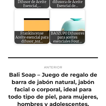
Difusor de Aceite
difusora de Aceite
Esencial,…
Esencial de…
Frankincense
BAOZUPO Difusores
Aceite esencial para
para aceites
difusor,1oz…
esenciales Four…
Navegación
ANTERIOR
de
Bali Soap – Juego de regalo de
Entrada
anterior:
barra de jabón natural, jabón
entradas
facial o corporal, ideal para
todo tipo de piel, para mujeres,
hombres y adolescentes,