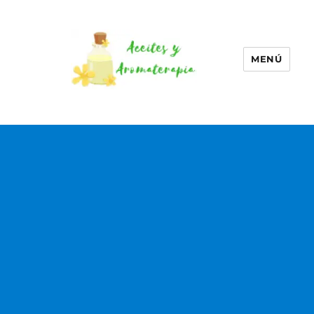
MENÚ
Aceites esenciales –
Aromaterapia