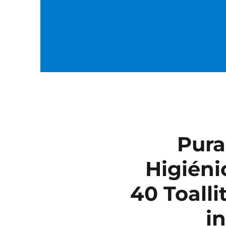
Pura
Higiéni
40 Toalli
in