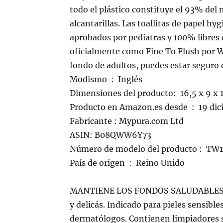
todo el plástico constituye el 93% del m
alcantarillas. Las toallitas de papel h
aprobados por pediatras y 100% libres 
oficialmente como Fine To Flush por Wa
fondo de adultos, puedes estar seguro de
Modismo ‏ : ‎ Inglés
Dimensiones del producto: ‎ 16,5 x 9 x 
Producto en Amazon.e
Fabricante : Mypura.com Ltd
ASIN: B08QWW6Y73
Número de modelo del producto : ‎ TW
País de origen ‏ : ‎ Reino Unido
MANTIENE LOS FONDOS SALUDABLES: Ref
y delicás. Indicado para pieles sensibl
dermatólogos. Contienen limpiadores s