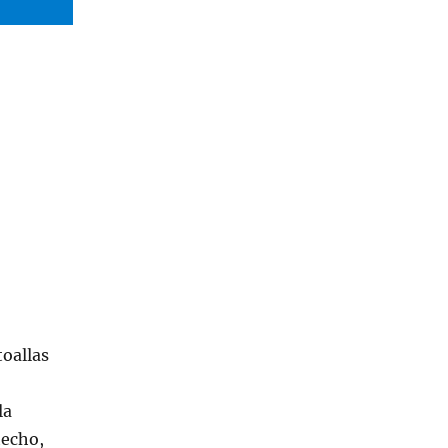
toallas
la
hecho,