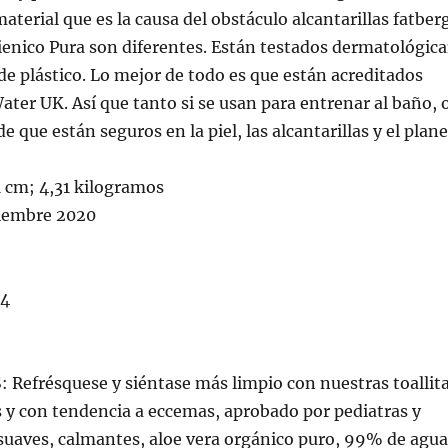
aterial que es la causa del obstáculo alcantarillas fatber
ygienico Pura son diferentes. Están testados dermatológi
de plástico. Lo mejor de todo es que están acreditados
ter UK. Así que tanto si se usan para entrenar al baño, o
 que están seguros en la piel, las alcantarillas y el plane
1 cm; 4,31 kilogramos
s desde ‏ : ‎ 19 diciembre 2020
14
résquese y siéntase más limpio con nuestras toallita
es y con tendencia a eccemas, aprobado por pediatras y
uaves, calmantes, aloe vera orgánico puro, 99% de agua