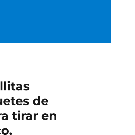
litas
uetes de
a tirar en
co,