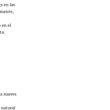
gs en las
camente,
 en el
ta.
s suaves
 natural