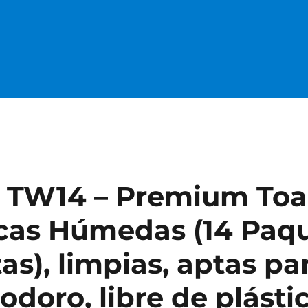
 TW14 – Premium Toal
cas Húmedas (14 Paq
tas), limpias, aptas par
odoro, libre de plásti