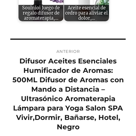
Soulnioi Juego de
Aceite esencial de
regalo difusor de
cedro para aliviar el
aromaterapia,…
dolor,…
Navegación
ANTERIOR
de
Difusor Aceites Esenciales
Entrada
anterior:
Humificador de Aromas:
entradas
500ML Difusor de Aromas con
Mando a Distancia –
Ultrasónico Aromaterapia
Lámpara para Yoga Salon SPA
Vivir,Dormir, Bañarse, Hotel,
Negro