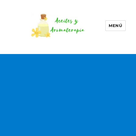
MENÚ
Aceites esenciales –
Aromaterapia