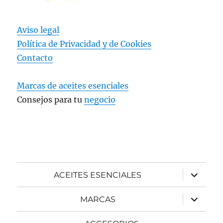
Aviso legal
Política de Privacidad y
de Cookies
Contacto
Marcas de aceites esenciales
Consejos para tu
negocio
expande
ACEITES ESENCIALES
el
menú
inferior
expande
MARCAS
el
menú
inferior