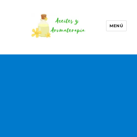
MENÚ
Aceites esenciales –
Aromaterapia