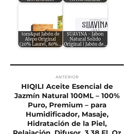
tom&pat Jabón de
SUAVINA - Jabon
Alepo Original
Natural Solido
(20% Laurel, 80%…
Original | Jabón de…
Navegación
ANTERIOR
de
HIQILI Aceite Esencial de
Entrada
anterior:
Jazmín Natural 100ML – 100%
entradas
Puro, Premium – para
Humidificador, Masaje,
Hidratación de la Piel,
Relajación, Difusor, 3.38 Fl. Oz