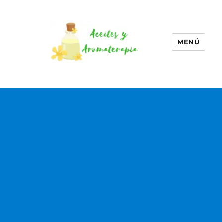
MENÚ
Aceites esenciales –
Aromaterapia