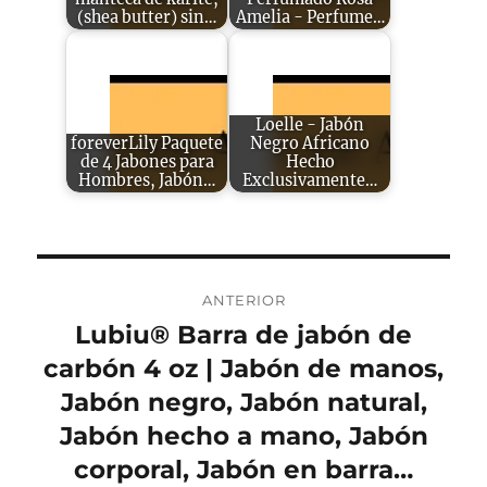
(shea butter) sin…
Amelia - Perfume…
Loelle - Jabón
foreverLily Paquete
Negro Africano
de 4 Jabones para
Hecho
Hombres, Jabón…
Exclusivamente…
Navegación
ANTERIOR
de
Lubiu® Barra de jabón de
Entrada
anterior:
carbón 4 oz | Jabón de manos,
entradas
Jabón negro, Jabón natural,
Jabón hecho a mano, Jabón
corporal, Jabón en barra…