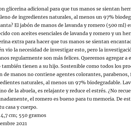
n glicerina adicional para que tus manos se sientan her
 Lleno de ingredientes naturales, al menos un 97% biodeg
canta? El jabón de manos de lavanda y romero (500 ml) e
ecido con aceites esenciales de lavanda y romero y un h
erina extra para hacer que tus manos se sientan encanta
 vio la necesidad de investigar esto, pero la investigaci
anos regularmente son más felices. Queremos agregar a e
 también tienen a su hijo. Sostenible como todos los pr
ón de manos no contiene agentes colorantes, parabenos, 
gredientes naturales, al menos un 97% biodegradable. La
no de la abuela, es relajante y reduce el estrés. ¿No recu
unadamente, el romero es bueno para tu memoria. De est
u casa y cuerpo.
x 4,7 cm; 550 gramos
 desde ‏ : ‎ 21 diciembre 2021