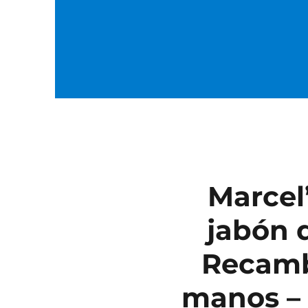
Marcel
jabón 
Recamb
manos – 