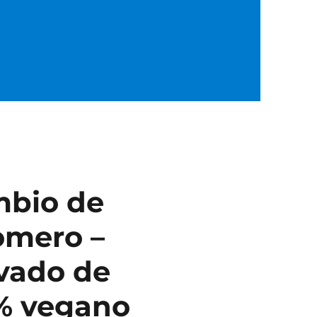
mbio de
omero –
vado de
0% vegano