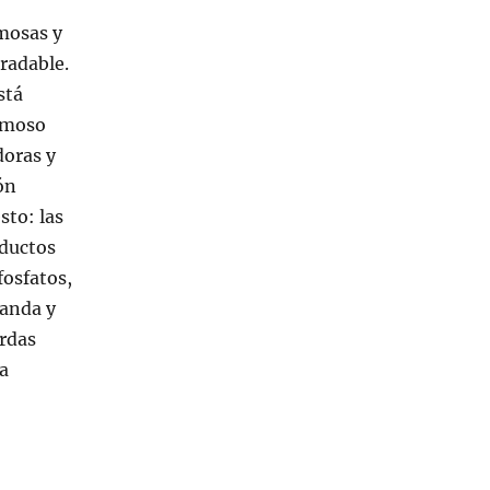
mosas y
radable.
stá
ermoso
doras y
ón
sto: las
oductos
fosfatos,
vanda y
erdas
a