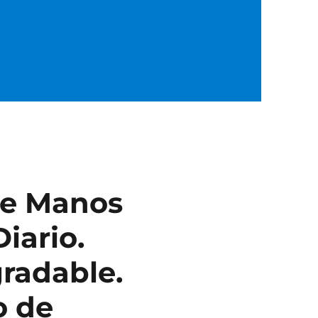
de Manos
iario.
radable.
o de