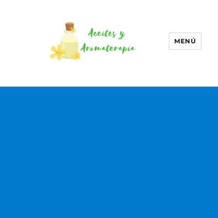
MENÚ
Aceites esenciales –
Aromaterapia