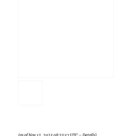
(as of Nov 12, 2023 08:23:47 UTC –
Details
)