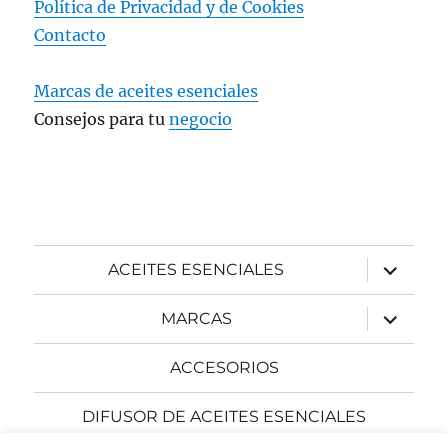
Política de Privacidad y
de Cookies
Contacto
Marcas de aceites esenciales
Consejos para tu
negocio
expande
ACEITES ESENCIALES
el
menú
inferior
expande
MARCAS
el
menú
inferior
ACCESORIOS
DIFUSOR DE ACEITES ESENCIALES