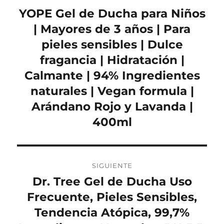
de
YOPE Gel de Ducha para Niños
Entrada
anterior:
| Mayores de 3 años | Para
entradas
pieles sensibles | Dulce
fragancia | Hidratación |
Calmante | 94% Ingredientes
naturales | Vegan formula |
Arándano Rojo y Lavanda |
400ml
SIGUIENTE
Dr. Tree Gel de Ducha Uso
Entrada
siguiente:
Frecuente, Pieles Sensibles,
Tendencia Atópica, 99,7%