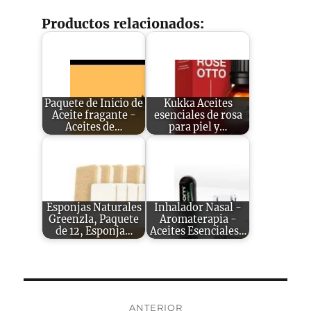
Productos relacionados:
Paquete de Inicio de
Kukka Aceites
Aceite fragante -
esenciales de rosa
Aceites de…
para piel y…
Esponjas Naturales
Inhalador Nasal -
Greenzla, Paquete
Aromaterapia -
de 12, Esponja…
Aceites Esenciales…
Navegación
ANTERIOR