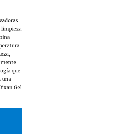
avadoras
 limpieza
mbina
mperatura
ieza,
camente
logía que
n una
 Dixan Gel