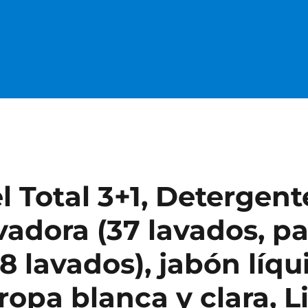
l Total 3+1, Detergent
vadora (37 lavados, pa
48 lavados), jabón líq
 ropa blanca y clara, 