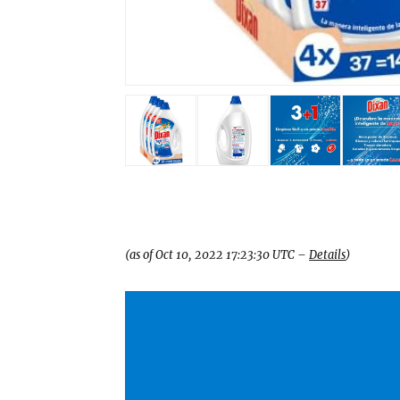
31,76€
- 23,63 €
(as of Oct 10, 2022 17:23:30 UTC –
Details
)