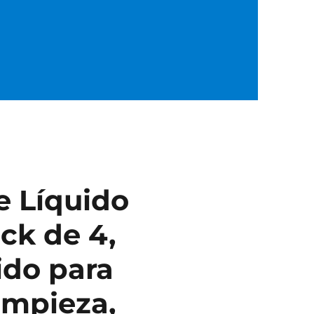
e Líquido
ck de 4,
uido para
Limpieza,