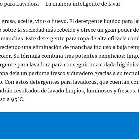
o para Lavadora – La manera inteligente de lavar
 grasa, aceite, vino o huevo. El detergente liquido para l
 sobre la suciedad más rebelde y ofrece un gran poder de
e manchas. Este detergente para ropa de alta eficacia co
ofreciendo una eliminación de manchas incluso a baja te
olor. Su fórmula combina tres potentes beneficios: limp
ergente para lavadora para conseguir una colada higiéni
opa deja un perfume fresco y duradero gracias a su tecno
o. Con estos detergentes para lavadoras, que cuentan co
ndrán resultados de lavado limpios, luminosos y frescos.
 20 a 95°C.