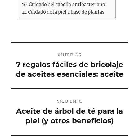
Cuidado del cabello antibacteriano
Cuidado de la piel a base de plantas
Navegación
ANTERIOR
de
7 regalos fáciles de bricolaje
Entrada
anterior:
de aceites esenciales: aceite
entradas
SIGUIENTE
Aceite de árbol de té para la
Entrada
siguiente:
piel (y otros beneficios)