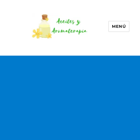
MENÚ
Aceites esenciales –
Aromaterapia